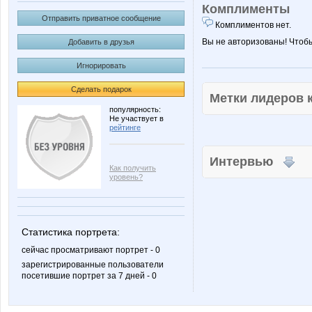
Комплименты
Отправить приватное сообщение
Комплиментов нет.
Вы не авторизованы! Чтоб
Добавить в друзья
Игнорировать
Сделать подарок
Метки лидеров
популярность:
Не участвует в
рейтинге
Интервью
Как получить
уровень?
Статистика портрета:
сейчас просматривают портрет - 0
зарегистрированные пользователи
посетившие портрет за 7 дней - 0